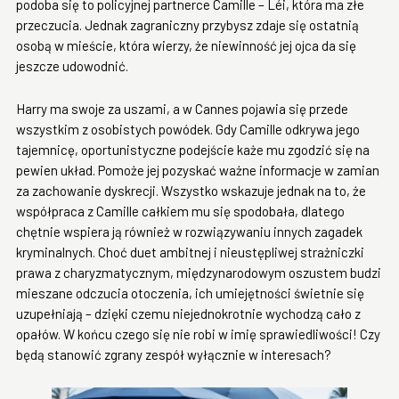
podoba się to policyjnej partnerce Camille – Léi, która ma złe
przeczucia. Jednak zagraniczny przybysz zdaje się ostatnią
osobą w mieście, która wierzy, że niewinność jej ojca da się
jeszcze udowodnić.
Harry ma swoje za uszami, a w Cannes pojawia się przede
wszystkim z osobistych powódek. Gdy Camille odkrywa jego
tajemnicę, oportunistyczne podejście każe mu zgodzić się na
pewien układ. Pomoże jej pozyskać ważne informacje w zamian
za zachowanie dyskrecji. Wszystko wskazuje jednak na to, że
współpraca z Camille całkiem mu się spodobała, dlatego
chętnie wspiera ją również w rozwiązywaniu innych zagadek
kryminalnych. Choć duet ambitnej i nieustępliwej strażniczki
prawa z charyzmatycznym, międzynarodowym oszustem budzi
mieszane odczucia otoczenia, ich umiejętności świetnie się
uzupełniają – dzięki czemu niejednokrotnie wychodzą cało z
opałów. W końcu czego się nie robi w imię sprawiedliwości! Czy
będą stanowić zgrany zespół wyłącznie w interesach?