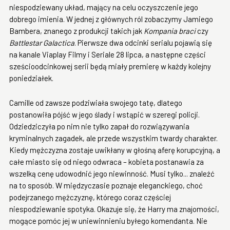
niespodziewany układ, mający na celu oczyszczenie jego
dobrego imienia. W jednej z głównych ról zobaczymy Jamiego
Bambera, znanego z produkcji takich jak
Kompania braci
czy
Battlestar Galactica
. Pierwsze dwa odcinki serialu pojawią się
na kanale Viaplay Filmy i Seriale 28 lipca, a następne części
sześcioodcinkowej serii będą miały premierę w każdy kolejny
poniedziałek.
Camille od zawsze podziwiała swojego tatę, dlatego
postanowiła pójść w jego ślady i wstąpić w szeregi policji.
Odziedziczyła po nim nie tylko zapał do rozwiązywania
kryminalnych zagadek, ale przede wszystkim twardy charakter.
Kiedy mężczyzna zostaje uwikłany w głośną aferę korupcyjną, a
całe miasto się od niego odwraca – kobieta postanawia za
wszelką cenę udowodnić jego niewinność. Musi tylko... znaleźć
na to sposób. W międzyczasie poznaje eleganckiego, choć
podejrzanego mężczyznę, którego coraz częściej
niespodziewanie spotyka. Okazuje się, że Harry ma znajomości,
mogące pomóc jej w uniewinnieniu byłego komendanta. Nie