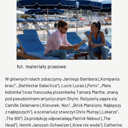
fot. materiały prasowe
W głównych rolach zobaczymy Jamiego Bambera („Kompania
braci", „Battlestar Galactica"), Lucie Lucas („Porto", „Mała
kobietka") oraz francuską piosenkarkę Tamarę Marthe, znaną
pod pseudonimem artystycznym Shy'm. Reżyserią zajęła się
Camille Delamarre („Kierunek: Noc", „Brick Mansions. Najlepszy
z najlepszych"), a scenariusz stworzył Chris Murray („Lekarze",
„The Bill"). Za produkcję odpowiadają Patrick Nebout („The
Head"), Henrik Jansson-Schweizer („Krew nie woda"), Catherine