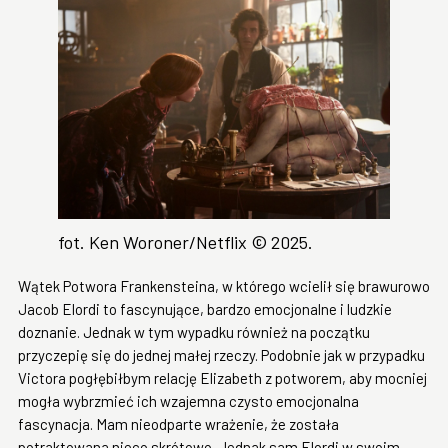
fot. Ken Woroner/Netflix © 2025.
Wątek Potwora Frankensteina, w którego wcielił się brawurowo
Jacob Elordi to fascynujące, bardzo emocjonalne i ludzkie
doznanie. Jednak w tym wypadku również na początku
przyczepię się do jednej małej rzeczy. Podobnie jak w przypadku
Victora pogłębiłbym relację Elizabeth z potworem, aby mocniej
mogła wybrzmieć ich wzajemna czysto emocjonalna
fascynacja. Mam nieodparte wrażenie, że została
potraktowana nieco skrótowo. Jednak sam Elordi w swoim