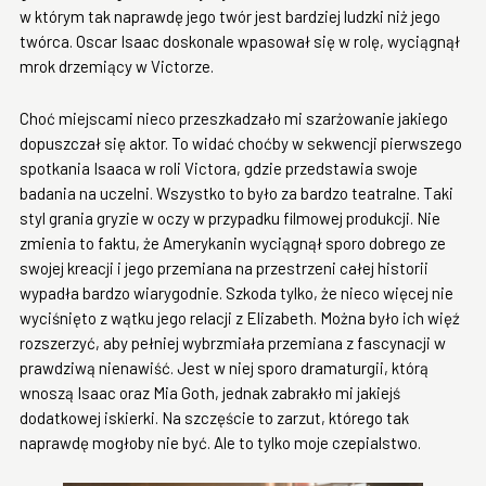
w którym tak naprawdę jego twór jest bardziej ludzki niż jego
twórca. Oscar Isaac doskonale wpasował się w rolę, wyciągnął
mrok drzemiący w Victorze.
Choć miejscami nieco przeszkadzało mi szarżowanie jakiego
dopuszczał się aktor. To widać choćby w sekwencji pierwszego
spotkania Isaaca w roli Victora, gdzie przedstawia swoje
badania na uczelni. Wszystko to było za bardzo teatralne. Taki
styl grania gryzie w oczy w przypadku filmowej produkcji. Nie
zmienia to faktu, że Amerykanin wyciągnął sporo dobrego ze
swojej kreacji i jego przemiana na przestrzeni całej historii
wypadła bardzo wiarygodnie. Szkoda tylko, że nieco więcej nie
wyciśnięto z wątku jego relacji z Elizabeth. Można było ich więź
rozszerzyć, aby pełniej wybrzmiała przemiana z fascynacji w
prawdziwą nienawiść. Jest w niej sporo dramaturgii, którą
wnoszą Isaac oraz Mia Goth, jednak zabrakło mi jakiejś
dodatkowej iskierki. Na szczęście to zarzut, którego tak
naprawdę mogłoby nie być. Ale to tylko moje czepialstwo.