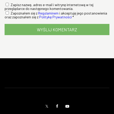
Zapisz nazwę, adres e-mail i witrynę internetową w tej
przeglądarce do następnego komentowania.
Zapoznałem się z
Regulaminem
i akceptuję jego postanowienia
oraz zapoznałem się z
Politykę Prywatności
*