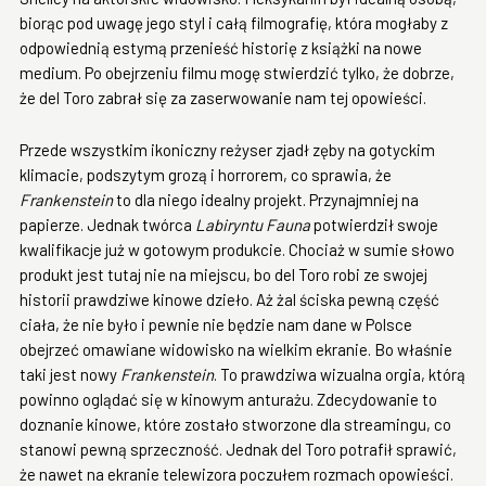
biorąc pod uwagę jego styl i całą filmografię, która mogłaby z
odpowiednią estymą przenieść historię z książki na nowe
medium. Po obejrzeniu filmu mogę stwierdzić tylko, że dobrze,
że del Toro zabrał się za zaserwowanie nam tej opowieści.
Przede wszystkim ikoniczny reżyser zjadł zęby na gotyckim
klimacie, podszytym grozą i horrorem, co sprawia, że
Frankenstein
to dla niego idealny projekt. Przynajmniej na
papierze. Jednak twórca
Labiryntu Fauna
potwierdził swoje
kwalifikacje już w gotowym produkcie. Chociaż w sumie słowo
produkt jest tutaj nie na miejscu, bo del Toro robi ze swojej
historii prawdziwe kinowe dzieło. Aż żal ściska pewną część
ciała, że nie było i pewnie nie będzie nam dane w Polsce
obejrzeć omawiane widowisko na wielkim ekranie. Bo właśnie
taki jest nowy
Frankenstein
. To prawdziwa wizualna orgia, którą
powinno oglądać się w kinowym anturażu. Zdecydowanie to
doznanie kinowe, które zostało stworzone dla streamingu, co
stanowi pewną sprzeczność. Jednak del Toro potrafił sprawić,
że nawet na ekranie telewizora poczułem rozmach opowieści.