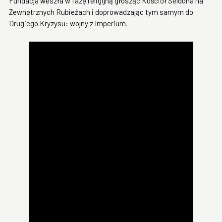
Fundacja weszła w fazę religijną głosząc Kościół Seldona na
Zewnętrznych Rubieżach i doprowadzając tym samym do
Drugiego Kryzysu: wojny z Imperium.