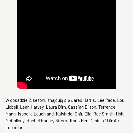
W obsadzie 2. sezonu znajdują się Jared Harris, Lee Pace, Lou
Llobell, Leah Harvey, Laura Birn, Cassian Bilton, Terrence
Mann, Isabella Laughland, Kulvinder Ghir, Ella-Rae Smith, Holt
McCallany, Rachel House, Nimrat Kaur, Ben Daniels i Dimitri
Leonidas.