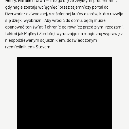
Henry, Natalie i Dawn — zmaga się ze zwykłymi problemami,
gdy nagle zostają wciągnięci przez tajemniczy portal do
Overworld: dziwacznej, sześciennej krainy czarów, która rozwija
się dzięki wyobraźni. Aby wrócić do domu, będą musieli
opanować ten świat (i chronić go również przed złymi rzeczami,
takimi jak Pigliny i Zombie), wyruszając na magiczną wyprawę z
niespodziewanym sojusznikiem, doświadczonym
rzemieślnikiem, Stevem.