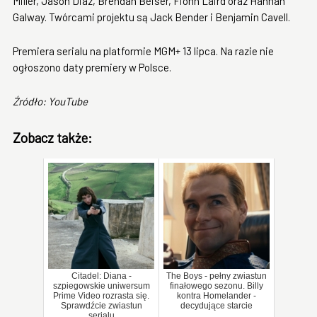
Miller, Jason Diaz, Brendan Beiser, Fionn Laird oraz Hannah
Galway. Twórcami projektu są Jack Bender i Benjamin Cavell.
Premiera serialu na platformie MGM+ 13 lipca. Na razie nie
ogłoszono daty premiery w Polsce.
Źródło: YouTube
Zobacz także:
Citadel: Diana -
The Boys - pełny zwiastun
szpiegowskie uniwersum
finałowego sezonu. Billy
Prime Video rozrasta się.
kontra Homelander -
Sprawdźcie zwiastun
decydujące starcie
serialu