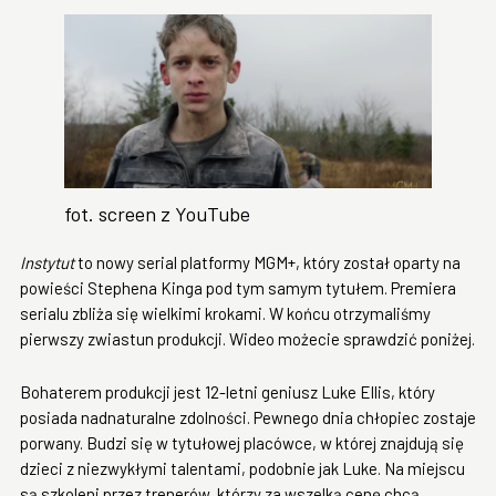
fot. screen z YouTube
Instytut
to nowy serial platformy MGM+, który został oparty na
powieści Stephena Kinga pod tym samym tytułem. Premiera
serialu zbliża się wielkimi krokami. W końcu otrzymaliśmy
pierwszy zwiastun produkcji. Wideo możecie sprawdzić poniżej.
Bohaterem produkcji jest 12-letni geniusz Luke Ellis, który
posiada nadnaturalne zdolności. Pewnego dnia chłopiec zostaje
porwany. Budzi się w tytułowej placówce, w której znajdują się
dzieci z niezwykłymi talentami, podobnie jak Luke. Na miejscu
są szkoleni przez trenerów, którzy za wszelką cenę chcą