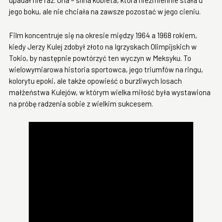
upadał nie raz. Ona – silna kobieta, która niezmiennie stała u
jego boku, ale nie chciała na zawsze pozostać w jego cieniu.
Film koncentruje się na okresie między 1964 a 1968 rokiem,
kiedy Jerzy Kulej zdobył złoto na Igrzyskach Olimpijskich w
Tokio, by następnie powtórzyć ten wyczyn w Meksyku. To
wielowymiarowa historia sportowca, jego triumfów na ringu,
kolorytu epoki, ale także opowieść o burzliwych losach
małżeństwa Kulejów, w którym wielka miłość była wystawiona
na próbę radzenia sobie z wielkim sukcesem.