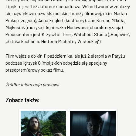
Lipskim jest też autorem scenariusza. Wśród twórców znalazły
się największe nazwiska polskiej branży filmowej, m.in. Marian
Prokop (zdjęcia), Anna Englert (kostiumy), Jan Komar, Mikołaj
Majkusiak (muzyka), Agnieszka Hodowana (charakteryzacja)
Producentem jest Krzysztof Terej, Watchout Studio („Bogowie",
„Sztuka kochania. Historia Michaliny Wisłockiej").
Film wejdzie do kin 11 października, ale już 2 sierpnia w Paryżu
podczas Igrzysk Olimpijskich odbędzie się specjalny
przedpremierowy pokaz filmu.
Źródło: informacja prasowa
Zobacz także: