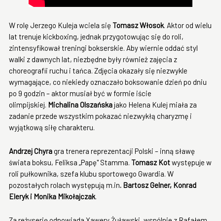
W rolę Jerzego Kuleja wciela się
Tomasz Włosok
. Aktor od wielu
lat trenuje kickboxing, jednak przygotowując się do roli,
zintensyfikował treningi bokserskie. Aby wiernie oddać styl
walki z dawnych lat, niezbędne były również zajęcia z
choreografii ruchu i tańca. Zdjęcia okazały się niezwykle
wymagające, co niekiedy oznaczało boksowanie dzień po dniu
po 9 godzin – aktor musiał być w formie iście
olimpijskiej.
Michalina Olszańska
jako Helena Kulej miała za
zadanie przede wszystkim pokazać niezwykłą charyzmę i
wyjątkową siłę charakteru.
Andrzej Chyra
gra trenera reprezentacji Polski – inną sławę
świata boksu, Feliksa „Papę" Stamma.
Tomasz Kot
występuje w
roli pułkownika, szefa klubu sportowego Gwardia. W
pozostałych rolach występują m.in
. Bartosz Gelner, Konrad
Eleryk i Monika Mikołajczak
.
Za reżyserię odpowiada Xawery Żuławski, wspólnie z Rafałem