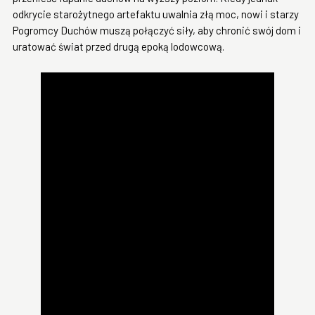
odkrycie starożytnego artefaktu uwalnia złą moc, nowi i starzy
Pogromcy Duchów muszą połączyć siły, aby chronić swój dom i
uratować świat przed drugą epoką lodowcową.