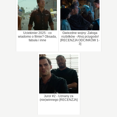
Uciekinier 2025 - co
Gwiezdne wojny: Załoga
wiadomo o filmie? Obsada,
rozbitków - Ahoj przygodo!
fabuła i inne
[RECENZJA ODCINKÓW 1-
3]
Juror #2 - Uznany za
(nie)winnego [RECENZJA]