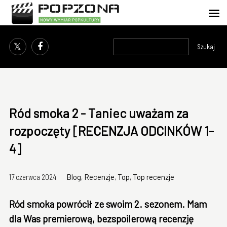
Szukaj
Ród smoka 2 - Taniec uważam za
rozpoczęty [RECENZJA ODCINKÓW 1-
4]
17 czerwca 2024
Blog
,
Recenzje
,
Top
,
Top recenzje
Ród smoka powrócił ze swoim 2. sezonem. Mam
dla Was premierową, bezspoilerową recenzję