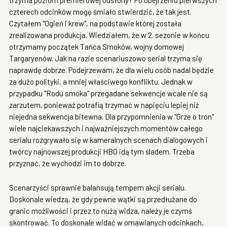
trzyma poziom premierowej odsłony? Po obejrzeniu pierwszych
czterech odcinków mogę śmiało stwierdzić, że tak jest.
Czytałem "Ogień i krew", na podstawie której została
zrealizowana produkcja. Wiedziałem, że w 2. sezonie w końcu
otrzymamy początek Tańca Smoków, wojny domowej
Targaryenów. Jak na razie scenariuszowo serial trzyma się
naprawdę dobrze. Podejrzewam, że dla wielu osób nadal będzie
za dużo polityki, a mniej właściwego konfliktu. Jednak w
przypadku "Rodu smoka" przegadane sekwencje wcale nie są
zarzutem, ponieważ potrafią trzymać w napięciu lepiej niż
niejedna sekwencja bitewna. Dla przypomnienia w "Grze o tron"
wiele najciekawszych i najważniejszych momentów całego
serialu rozgrywało się w kameralnych scenach dialogowych i
twórcy najnowszej produkcji HBO idą tym śladem. Trzeba
przyznać, że wychodzi im to dobrze.
Scenarzyści sprawnie balansują tempem akcji serialu.
Doskonale wiedzą, że gdy pewne wątki są przedłużane do
granic możliwości i przez to nużą widza, należy je czymś
skontrować. To doskonale widać w omawianych odcinkach,