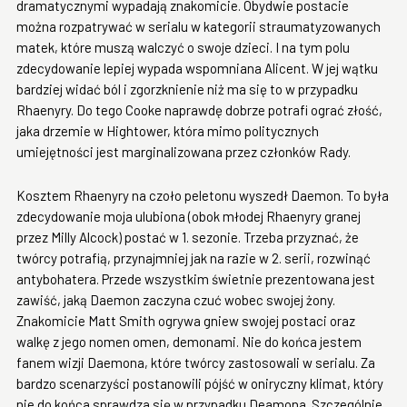
dramatycznymi wypadają znakomicie. Obydwie postacie
można rozpatrywać w serialu w kategorii straumatyzowanych
matek, które muszą walczyć o swoje dzieci. I na tym polu
zdecydowanie lepiej wypada wspomniana Alicent. W jej wątku
bardziej widać ból i zgorzknienie niż ma się to w przypadku
Rhaenyry. Do tego Cooke naprawdę dobrze potrafi ograć złość,
jaka drzemie w Hightower, która mimo politycznych
umiejętności jest marginalizowana przez członków Rady.
Kosztem Rhaenyry na czoło peletonu wyszedł Daemon. To była
zdecydowanie moja ulubiona (obok młodej Rhaenyry granej
przez Milly Alcock) postać w 1. sezonie. Trzeba przyznać, że
twórcy potrafią, przynajmniej jak na razie w 2. serii, rozwinąć
antybohatera. Przede wszystkim świetnie prezentowana jest
zawiść, jaką Daemon zaczyna czuć wobec swojej żony.
Znakomicie Matt Smith ogrywa gniew swojej postaci oraz
walkę z jego nomen omen, demonami. Nie do końca jestem
fanem wizji Daemona, które twórcy zastosowali w serialu. Za
bardzo scenarzyści postanowili pójść w oniryczny klimat, który
nie do końca sprawdza się w przypadku Deamona. Szczególnie