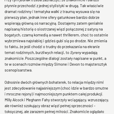
płynnie przechodzi z jednej stylistyki w drugą. Tak właściwie
dramat rodzinny i tematyka walki z traumą wysuwa się na
pierwszy plan, jednak inne sfery gatunkowe bardzo dobrze
wspierają główną oś narracyjną. Dostajemy zatem genialnie
napisaną historię o siostrzanej więzi połączonej z satyrą na
bogatych, czarną komedią a nawet thrillerem, choć to ostatnie
wybrzmiewa najsłabiej i gdzieś gubi się po drodze. Nie zmienia
to faktu, że jeśli chodzi o trudny do przekazania na ekranie
temat rodzinnych, burzliwych relacji, to
Syreny
wypadają
znakomicie. Poszczególne dialogi zostały napisane w punkt, a
te w scenach rozmów między Simone i Devon to majstersztyk
scenopisarstwa.
Odnośnie dwóch głównych bohaterek, to relacja między nimi
jest zdecydowanie najjaśniejszym (choć idzie w bardzo smutne
i mroczne rejony) i najmocniejszym punktem całej produkcji.
Milly Alcock i Meghann Fahy stworzyły wciągający, wzruszający,
ale również szokujący obraz więzi pełnej sprzeczności -
toksycznej, ale zarazem pełnej miłości. Znakomicie oglądało