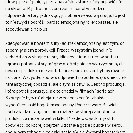
głową, przyciągnięty przez nazwiska, które miały pojawić się
na ekranie. Mija trochę czasu zanim serial wchodzi na
odpowiednie tory, jednak gdy już obiera właściwą drogę, to jest
to niezwykła podróż i bardzo emocjonalny rollercoaster, ale
zdecydowanie na plus.
Zdecydowanie bowiem silny ładunek emocjonalny jest tym, co
zapamiętałem z produkcji. Przede wszystkim jednak nie
wchodzi on w skrajne rejony. Nie dostałem zatem w serialu
ogromu patosu, który mógłby stać się nie do wytrzymania, ale
również produkcja nie została przesłodzona, co byłoby równie
okropne. Wszystko zostało odpowiednio podane, głównie dzięki
fantastycznej obsadzie, ale o tym za chwilę. Jest to produkcja,
która potrafi poruszyć, a o to chodzi w filmach i serialach.
Syreny
nie były mi obojętne w żadnej scenie, z każdej
wynosiłem jakiś bagaż emocjonalny. Podejrzewam, że wiele
osób znajdzie targające nim rozterki w którejś z postaci w
produkcji, a może nawet w kilku. Przede wszystkim jest to
opowieść, po której obejrzeniu została gdzieś pustka w sercu,
chciałbym zobaczyć co dalej stało się z głównymi bohaterkami.