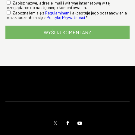
Zapisz nazwę, adres e-mail i witrynę internetową w tej
przeglądarce do następnego komentowania.
Zapoznałem się z
Regulaminem
i akceptuję jego postanowienia
oraz zapoznałem się z
Politykę Prywatności
*