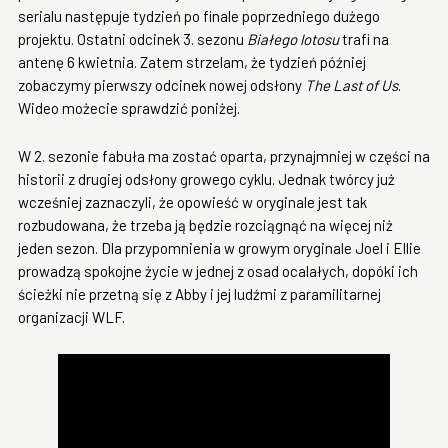
serialu następuje tydzień po finale poprzedniego dużego
projektu. Ostatni odcinek 3. sezonu
Białego lotosu
trafi na
antenę 6 kwietnia. Zatem strzelam, że tydzień później
zobaczymy pierwszy odcinek nowej odsłony
The Last of Us
.
Wideo możecie sprawdzić poniżej.
W 2. sezonie fabuła ma zostać oparta, przynajmniej w części na
historii z drugiej odsłony growego cyklu. Jednak twórcy już
wcześniej zaznaczyli, że opowieść w oryginale jest tak
rozbudowana, że trzeba ją będzie rozciągnąć na więcej niż
jeden sezon. Dla przypomnienia w growym oryginale Joel i Ellie
prowadzą spokojne życie w jednej z osad ocalałych, dopóki ich
ścieżki nie przetną się z Abby i jej ludźmi z paramilitarnej
organizacji WLF.