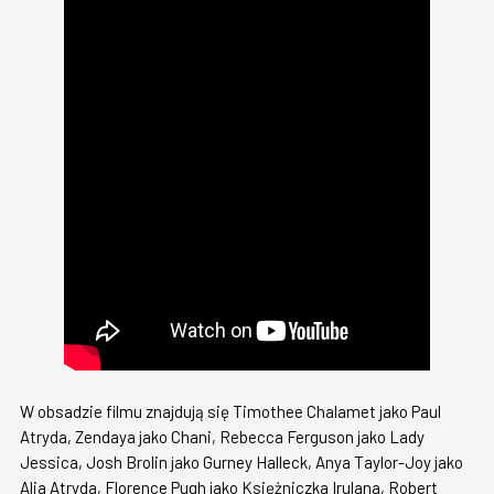
W obsadzie filmu znajdują się Timothee Chalamet jako Paul
Atryda, Zendaya jako Chani, Rebecca Ferguson jako Lady
Jessica, Josh Brolin jako Gurney Halleck, Anya Taylor-Joy jako
Alia Atryda, Florence Pugh jako Księżniczka Irulana, Robert