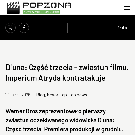
Szukaj
Diuna: Część trzecia - zwiastun filmu.
Imperium Atryda kontratakuje
17 marca 2026
Blog
,
News
,
Top
,
Top news
Warner Bros zaprezentowało pierwszy
zwiastun oczekiwanego widowiska Diuna:
Część trzecia. Premiera produkcji w grudniu.