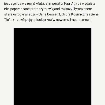
jest stolicą wszechświata, a Imperator Paul Atryda wydaje z
niej poprzedzone proroczymi wizjami rozkazy. Tymczasem
stare ośrodki władzy - Bene Gesserit, Gildia Kosmiczna i Bene
Tleilax - zawiązują spisek przeciw nowemu Imperatorowi.